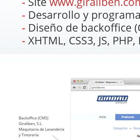
Site
www.giraliben.co
Desarrollo y programac
Diseño de backoffice 
XHTML, CSS3, JS, PHP,
Backoffice (CMS)
Giraliben, S.L.
Maquinaria de Lavandería
y Tintorería