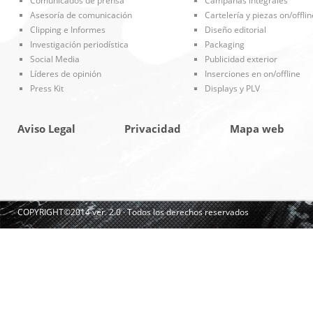
Comunicados de prensa
Campañas integrales
Asesoría de comunicación
Cartelería y piezas on/offlin
Clipping e Informes
Diseño editorial
Investigación periodística
Packaging
Social Media
Publicidad exterior
Líderes de opinión
Inserciones en on/offline
Press Kit
Displays y PLV
Aviso Legal
Privacidad
Mapa web
COPYRIGHT©2014 ver. 2.0 · Todos los derechos reservados