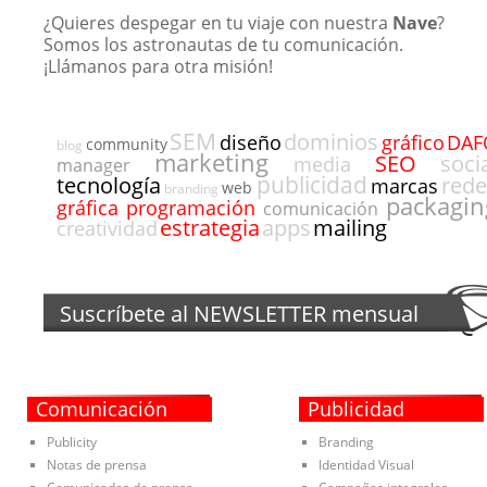
¿Quieres despegar en tu viaje con nuestra
Nave
?
Somos los astronautas de tu comunicación.
¡Llámanos para otra misión!
SEM
dominios
DAF
diseño
gráfico
community
blog
marketing
SEO
soci
media
manager
publicidad
rede
tecnología
marcas
web
branding
packagin
programación
gráfica
comunicación
estrategia
apps
mailing
creatividad
Suscríbete al
NEWSLETTER
mensual
Comunicación
Publicidad
Publicity
Branding
Notas de prensa
Identidad Visual