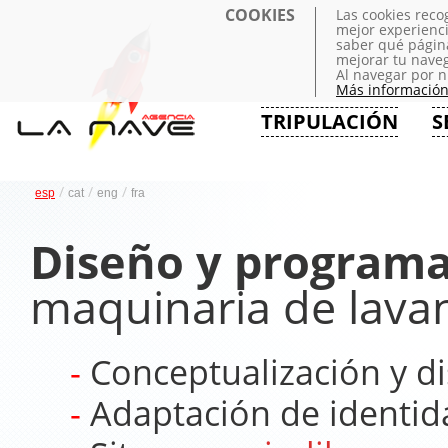
COOKIES
Las cookies rec
mejor experienci
saber qué página
mejorar tu naveg
Al navegar por 
Más informació
TRIPULACIÓN
S
/
/
/
esp
cat
eng
fra
Diseño y program
maquinaria de lava
Conceptualización y di
Adaptación de identid