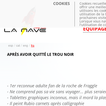
COOKIES
Cookies recueill
offrir une meill
utilisons les coo
utilisation de la
prochaines visite
Lorsque vous na
l'utilisation de 
ÉQUIPAG
/
/
/
esp
cat
eng
fra
APRÈS AVOIR QUITTÉ LE TROU NOIR
- 1er reconnue adulte fan de la roche de Fraggle
- Ne comprend pas sa vie sans voyager... plus seraie
- Tablettes graphiques inconnus, mais il mord la pla
- Il peint Rubio carnets après calligraphie