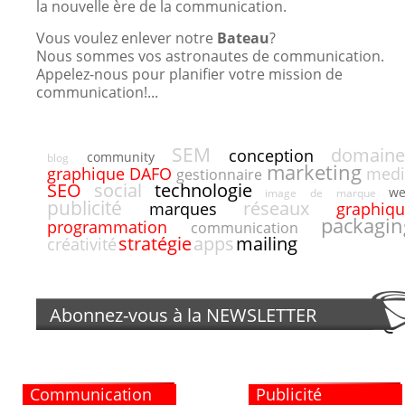
la nouvelle ère de la communication.
Vous voulez enlever notre
Bateau
?
Nous sommes vos astronautes de communication.
Appelez-nous pour planifier votre mission de
communication!...
SEM
domaine
conception
community
blog
marketing
DAFO
graphique
medi
gestionnaire
SEO
social
technologie
w
image de marque
publicité
réseaux
marques
graphiq
packagin
programmation
communication
stratégie
apps
mailing
créativité
Abonnez-vous à la
NEWSLETTER
Communication
Publicité