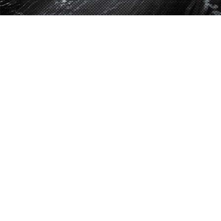
946 40 02 02
info@seagencialanave.com