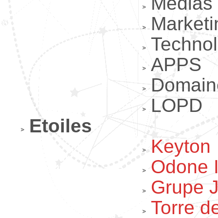
Médias
Marketi
Technol
APPS
Domain
LOPD
Etoiles
Keyton
Odone I
Grupe J
Torre d