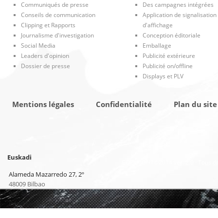
Communiqués de presse
Des campagnes intégrées
Conseils de communication
Application de signalisation
Clipping et Rapports
d'affichage
Journalisme d'investigation
Conception éditoriale
Social Media
Emballage
Leaders d'opinion
Publicité extérieure
Dossier de presse
Publicité on/offline
Displays et PLV
Mentions légales
Confidentialité
Plan du site
Euskadi
COPYRIGHT©2014 ver. 2.0 · Tous dr
Alameda Mazarredo 27, 2º
48009 Bilbao
946 40 02 02
info@seagencialanave.com