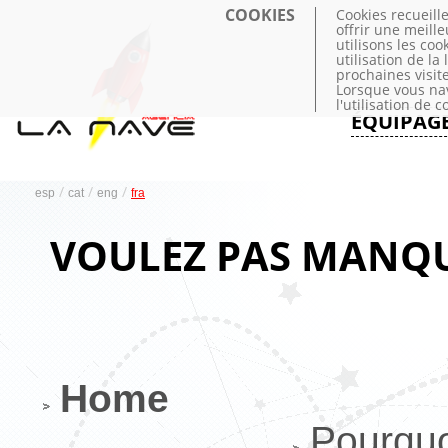
COOKIES
Cookies recueill
offrir une meill
utilisons les coo
utilisation de la
prochaines visite
Lorsque vous na
l'utilisation de 
ÉQUIPAG
/
/
/
esp
cat
eng
fra
VOULEZ PAS MANQU
Home
Pourqu