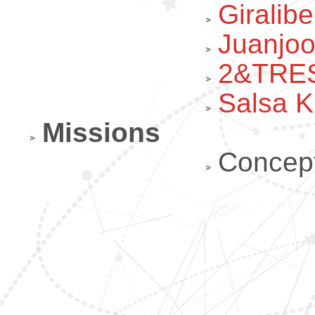
Giralib
Juanjo
2&TRE
Salsa K
Missions
Concept