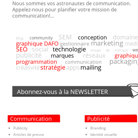
Nous sommes vos astronautes de communication.
Appelez-nous pour planifier votre mission de
communication!...
SEM
domaine
conception
community
blog
marketing
DAFO
graphique
medi
gestionnaire
SEO
social
technologie
w
image de marque
publicité
réseaux
marques
graphiq
packagin
programmation
communication
stratégie
apps
mailing
créativité
Abonnez-vous à la
NEWSLETTER
Communication
Publicité
Publicity
Branding
Articles de presse
Identité visuelle